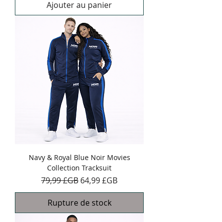
Ajouter au panier
Navy & Royal Blue Noir Movies
Collection Tracksuit
Prix original
Prix promotionnel
79,99 £GB
64,99 £GB
Rupture de stock