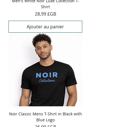
Men's White Noir Luxe Collection T-
Shirt
Prix
28,99 £GB
Ajouter au panier
Noir Classic Mens T-Shirt in Black with
Blue Logo
Prix
26,99 £GB