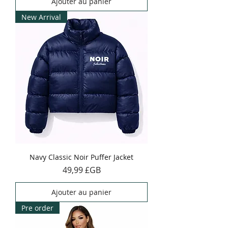
Ajouter au panier
New Arrival
Navy Classic Noir Puffer Jacket
Prix
49,99 £GB
Ajouter au panier
Pre order