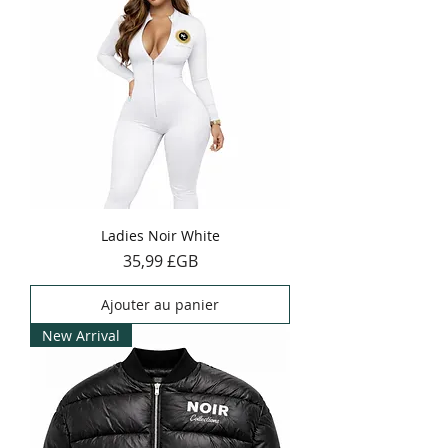
Ladies Noir White
Prix
35,99 £GB
Ajouter au panier
New Arrival