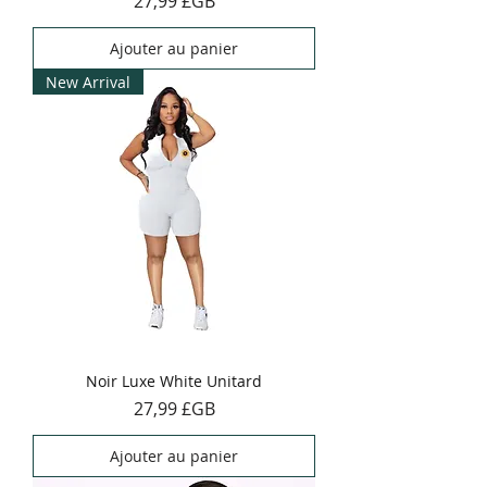
27,99 £GB
Ajouter au panier
New Arrival
Noir Luxe White Unitard
Prix
27,99 £GB
Ajouter au panier