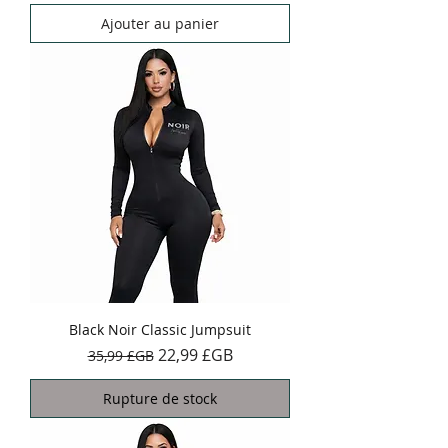
Ajouter au panier
Black Noir Classic Jumpsuit
Prix original
Prix promotionnel
22,99 £GB
35,99 £GB
Rupture de stock