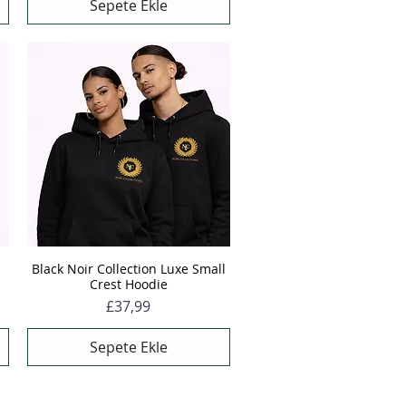
Sepete Ekle
Black Noir Collection Luxe Small
Hızlı Bakış
Crest Hoodie
Fiyat
£37,99
Sepete Ekle