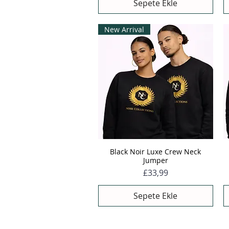
Sepete Ekle
New Arrival
Black Noir Luxe Crew Neck
Hızlı Bakış
Jumper
Fiyat
£33,99
Sepete Ekle