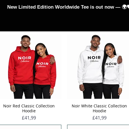
New Limited Edition Worldwide Tee is out now — 🌍
T-Shirts
Hoodies and Jumpers
Jumpsuits & Leggings
Noir Red Classic Collection
Noir White Classic Collection
Hızlı Bakış
Hızlı Bakış
Hoodie
Hoodie
Fiyat
Fiyat
£41,99
£41,99