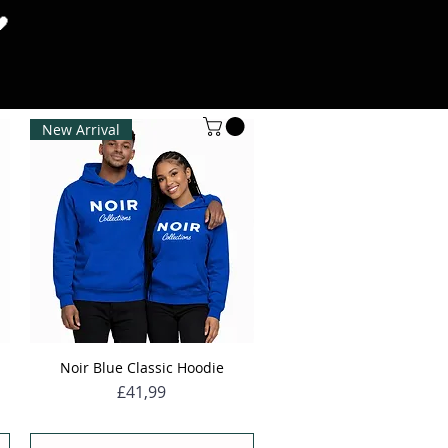
🖤
SHOP
More
New Arrival
Noir Blue Classic Hoodie
Hızlı Bakış
Fiyat
£41,99