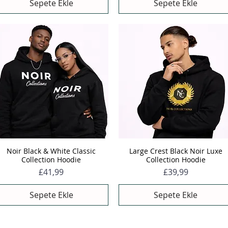
Sepete Ekle
Sepete Ekle
Noir Black & White Classic
Large Crest Black Noir Luxe
Hızlı Bakış
Hızlı Bakış
Collection Hoodie
Collection Hoodie
Fiyat
Fiyat
£41,99
£39,99
Sepete Ekle
Sepete Ekle