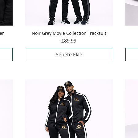
er
Noir Grey Movie Collection Tracksuit
Hızlı Bakış
Fiyat
£89,99
Sepete Ekle