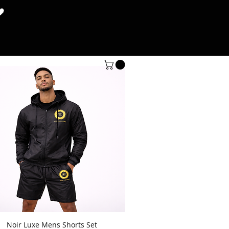
🖤
gs
SHOP
More
Noir Luxe Mens Shorts Set
Hızlı Bakış