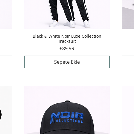
Black & White Noir Luxe Collection
Hızlı Bakış
Tracksuit
Fiyat
£89,99
Sepete Ekle