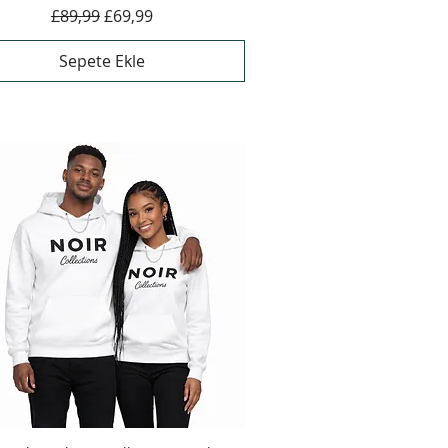
Normal Fiyat
İndirimli Fiyat
£89,99
£69,99
Sepete Ekle