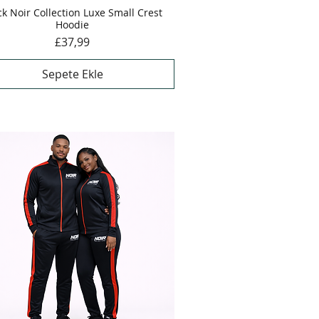
ck Noir Collection Luxe Small Crest
Hızlı Bakış
Hoodie
Fiyat
£37,99
Sepete Ekle