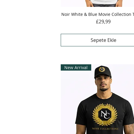
Noir White & Blue Movie Collection T
Hızlı Bakış
Fiyat
£29,99
Sepete Ekle
New Arrival