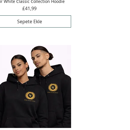
ir White Classic Collection Hoodie
Hızlı Bakış
Fiyat
£41,99
Sepete Ekle