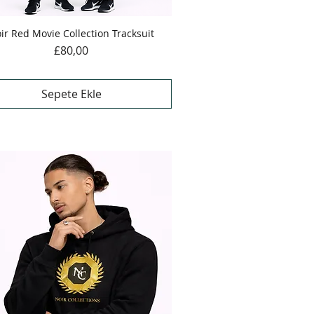
ir Red Movie Collection Tracksuit
Hızlı Bakış
Fiyat
£80,00
Sepete Ekle