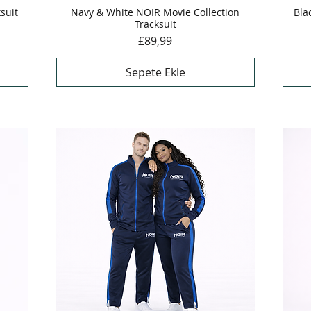
ksuit
Navy & White NOIR Movie Collection
Hızlı Bakış
Bla
Tracksuit
Fiyat
£89,99
Sepete Ekle