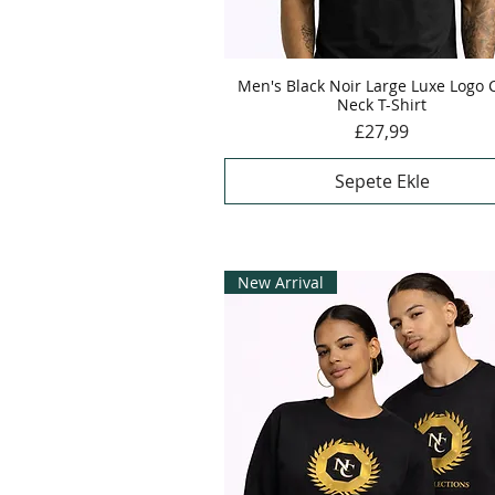
Men's Black Noir Large Luxe Logo
Hızlı Bakış
Neck T-Shirt
Fiyat
£27,99
Sepete Ekle
New Arrival