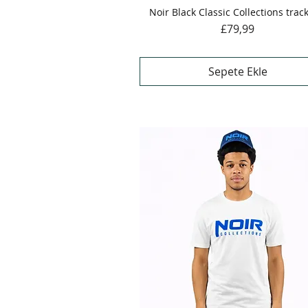
Noir Black Classic Collections trac
Hızlı Bakış
Fiyat
£79,99
Sepete Ekle