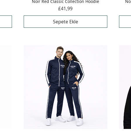
Noir Red Classic Collection Hoodie
Hızlı Bakış
No
Fiyat
£41,99
Sepete Ekle