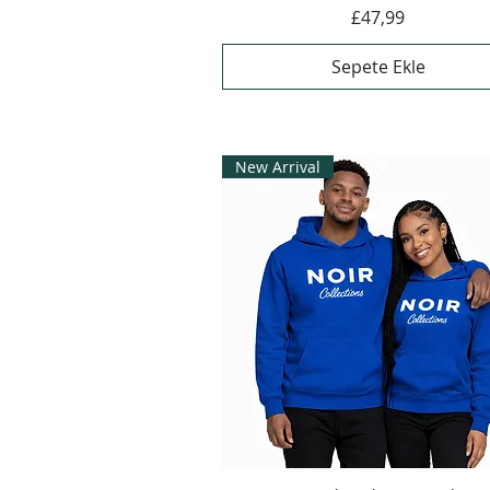
Fiyat
£47,99
Sepete Ekle
New Arrival