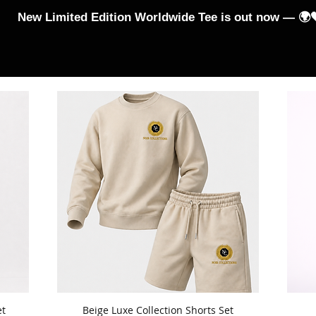
New Limited Edition Worldwide Tee is out now — 🌍
ex
T-Shirts
Hoodies and Jumpers
Jumpsuits & Leggin
et
Beige Luxe Collection Shorts Set
Hızlı Bakış