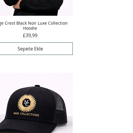
ge Crest Black Noir Luxe Collection
Hızlı Bakış
Hoodie
Fiyat
£39,99
Sepete Ekle