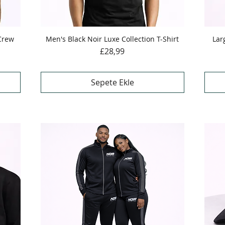
 Crew
Men's Black Noir Luxe Collection T-Shirt
Hızlı Bakış
Lar
Fiyat
£28,99
Sepete Ekle