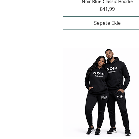
Noir Blue Classic Hoodie
Hızlı Bakış
Fiyat
£41,99
Sepete Ekle