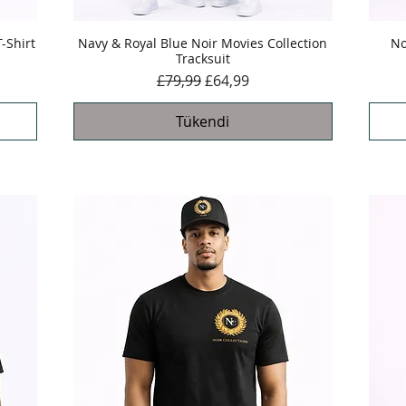
-Shirt
Navy & Royal Blue Noir Movies Collection
Hızlı Bakış
No
Tracksuit
Normal Fiyat
İndirimli Fiyat
£79,99
£64,99
Tükendi